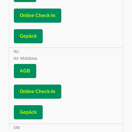
Online Check-In
Gepäck
9U
Air Moldova
AGB
Online Check-In
Gepäck
SW