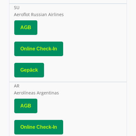
SU
Aeroflot Russian Airlines
AGB
Online Check-In
Gepäck
AR
Aerolíneas Argentinas
AGB
Online Check-In