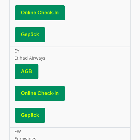
Online Check-In
Gepäck
EY
Etihad Airways
AGB
Online Check-In
Gepäck
EW
Eurowings