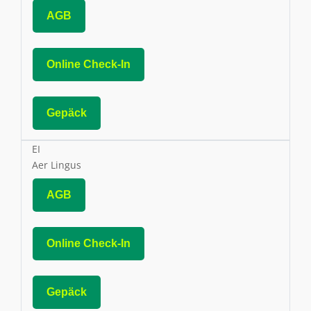
AGB
Online Check-In
Gepäck
EI
Aer Lingus
AGB
Online Check-In
Gepäck