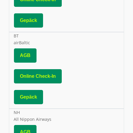
Gepäck
BT
airBaltic
AGB
Online Check-In
Gepäck
NH
All Nippon Airways
AGB