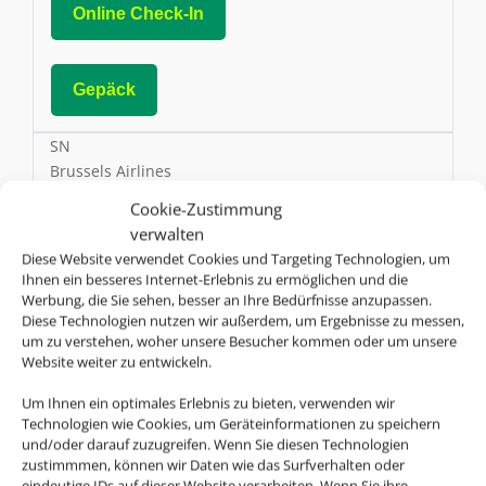
Online Check-In
Gepäck
SN
Brussels Airlines
Cookie-Zustimmung
AGB
verwalten
Diese Website verwendet Cookies und Targeting Technologien, um
Ihnen ein besseres Internet-Erlebnis zu ermöglichen und die
Online Check-In
Werbung, die Sie sehen, besser an Ihre Bedürfnisse anzupassen.
Diese Technologien nutzen wir außerdem, um Ergebnisse zu messen,
um zu verstehen, woher unsere Besucher kommen oder um unsere
Website weiter zu entwickeln.
Gepäck
Um Ihnen ein optimales Erlebnis zu bieten, verwenden wir
Technologien wie Cookies, um Geräteinformationen zu speichern
BW
und/oder darauf zuzugreifen. Wenn Sie diesen Technologien
Caribbean Airlines
zustimmmen, können wir Daten wie das Surfverhalten oder
eindeutige IDs auf dieser Website verarbeiten. Wenn Sie ihre