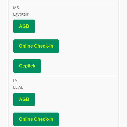
MS
Egyptair
AGB
Online Check-In
Gepäck
LY
EL AL
AGB
Online Check-In