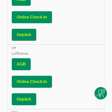
Online Check-In
Gepäck
LH
Lufthansa
AGB
Online Check-In
Gepäck