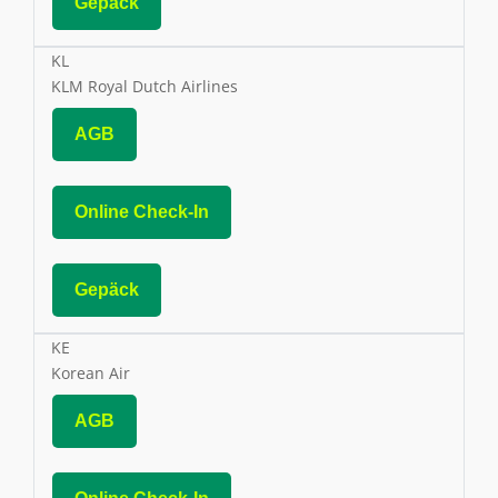
Gepäck
KL
KLM Royal Dutch Airlines
AGB
Online Check-In
Gepäck
KE
Korean Air
AGB