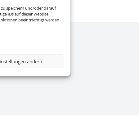
 zu speichern und/oder darauf
ige IDs auf dieser Website
nktionen beeinträchtigt werden.
e
|
AGB
|
Blacklisted Airlines
|
instellungen ändern