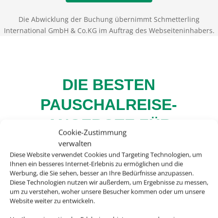
Die Abwicklung der Buchung übernimmt Schmetterling
International GmbH & Co.KG im Auftrag des Webseiteninhabers.
DIE BESTEN
PAUSCHALREISE-
ANGEBOTE FÜR
Cookie-Zustimmung
IHREN URLAUB
verwalten
Diese Website verwendet Cookies und Targeting Technologien, um
Ihnen ein besseres Internet-Erlebnis zu ermöglichen und die
Werbung, die Sie sehen, besser an Ihre Bedürfnisse anzupassen.
Diese Technologien nutzen wir außerdem, um Ergebnisse zu messen,
um zu verstehen, woher unsere Besucher kommen oder um unsere
Sie wollen einen entspannten Urlaub mit
Website weiter zu entwickeln.
Ihren Liebsten genießen, viel Platz und Zeit