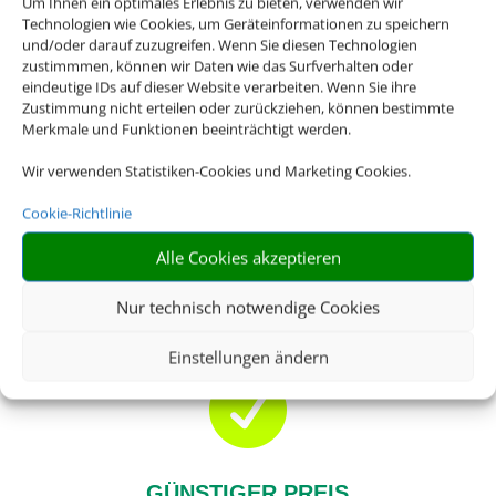
für sich haben? Mit einem Ferienhaus oder
Um Ihnen ein optimales Erlebnis zu bieten, verwenden wir
Technologien wie Cookies, um Geräteinformationen zu speichern
einer Ferienwohnung haben Sie mehr
und/oder darauf zuzugreifen. Wenn Sie diesen Technologien
Freiheiten als in einem gewöhnlichen Hotel.
zustimmmen, können wir Daten wie das Surfverhalten oder
Egal ob es ein Strandurlaub in einer Finca
eindeutige IDs auf dieser Website verarbeiten. Wenn Sie ihre
Zustimmung nicht erteilen oder zurückziehen, können bestimmte
sein soll oder ob Sie mit Ihrem Hund die
Merkmale und Funktionen beeinträchtigt werden.
Wälder erkunden wollen: Für nahezu alles
gibt es das passende Angebot.
Wir verwenden Statistiken-Cookies und Marketing Cookies.
Cookie-Richtlinie
Buchen Sie bei uns Ihren individuellen
Urlaub in Ferienhaus oder Ferienwohnung –
Alle Cookies akzeptieren
wir machen Ihren Traumurlaub möglich.
Nur technisch notwendige Cookies
Einstellungen ändern

GÜNSTIGER PREIS